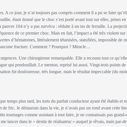
ouillie, étant donné que le choc s’est porté avant tout sur elles, prises en
 pauvre 104 n’y a pas survécu : réduite à un tas de ferraille. La projectio
équence de ce premier choc. Mais en fait, l’impact a été très violent sur l
vertes d’hématomes, littéralement tétanisées, statufiées, impossible de
 aucune fracture. Comment ? Pourquoi ?
Miracle
…
gue qui pendouillait. Le menton, reprisé lui aussi. Vingt-trois points de 
risation fut douloureuse, très longue, mais le résultat impeccable (du moi
de fric. Je démarrais dans la vie, je n’avais pas un rond avant cette hist
etits tournages comme assistant à tout faire, je ne connaissais pas grand
me lancer dans le « destin de réalisateur » auquel je rêvais, mais par-des