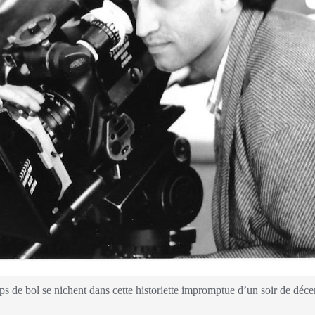
oups de bol se nichent dans cette historiette impromptue d’un soir de d