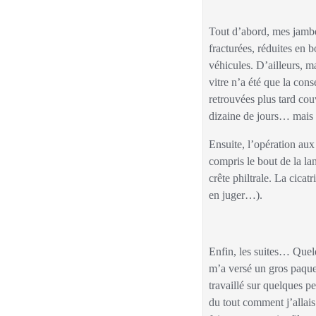
Tout d’abord, mes jambes. A ce jour, je n’ai toujours pas compris comment il a pu se faire qu’elles n’aient pas été
fracturées, réduites en b
véhicules. D’ailleurs, ma
vitre n’a été que la cons
retrouvées plus tard cou
dizaine de jours… mais
Ensuite, l’opération aux urgences. Une chirurgienne remarquable. Elle a recousu tout ce qu’elle a pu, tout en finesse, y
compris le bout de la lan
crête philtrale. La cicat
en juger…).
Enfin, les suites… Quelque temps plus tard, les torts du parfait conducteur ayant été établis et reconnus, son assurance
m’a versé un gros paquet 
travaillé sur quelques p
du tout comment j’allais 