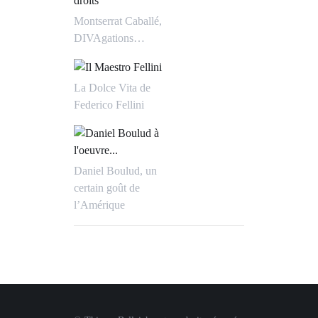
Montserrat Caballé,
DIVAgations…
La Dolce Vita de
Federico Fellini
Daniel Boulud, un
certain goût de
l’Amérique