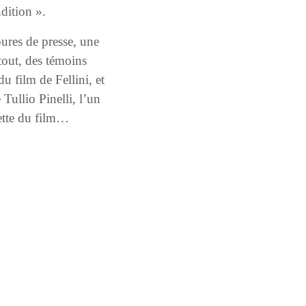
dition ».
rtout, des témoins
u film de Fellini, et
Tullio Pinelli, l’un
sette du film…