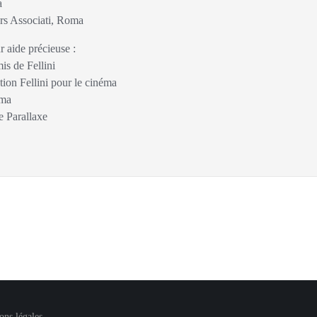
a
rs Associati, Roma
r aide précieuse :
s de Fellini
ion Fellini pour le cinéma
oma
e Parallaxe
ons légales