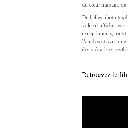
du cœur humain, ou c
De belles photographies de chez « Reporters Associati » (Rome), quelques coupures de presse, une
volée d’affiches en c
exceptionnels, tous t
l’analysent avec une 
des scénaristes mythi
Retrouvez le fi