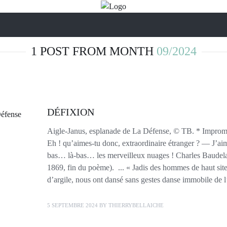
1 POST FROM MONTH
09/2024
DÉFIXION
Aigle-Janus, esplanade de La Défense, © TB. * Improm
Eh ! qu’aimes-tu donc, extraordinaire étranger ? — J’a
bas… là-bas… les merveilleux nuages ! Charles Baudelai
1869, fin du poème). ... « Jadis des hommes de haut site
d’argile, nous ont dansé sans gestes danse immobile de l’
5 SEPTEMBRE 2024
BY
THIERRYBELLAICHE