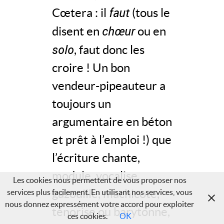
faut
Cœtera : il
(tous le
chœur
disent en
ou en
solo
, faut donc les
croire ! Un bon
vendeur-pipeauteur a
toujours un
argumentaire en béton
et prêt à l’emploi !) que
l’écriture chante,
module, vocalise,
Les cookies nous permettent de vous proposer nos
gazouille, machicote,
services plus facilement. En utilisant nos services, vous
nous donnez expressément votre accord pour exploiter
ténorise ou barytonne,
ces cookies.
OK