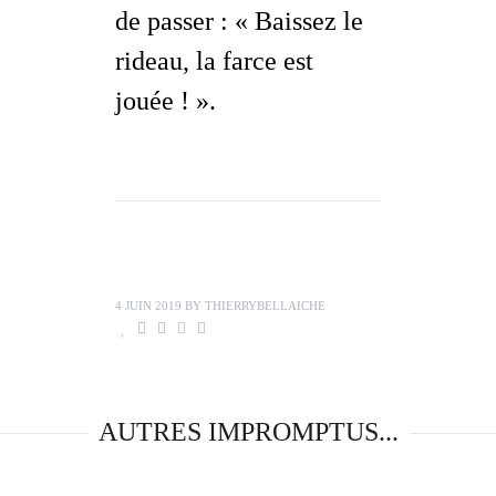
de
passer
: « Baissez le
rideau, la farce est
jouée ! ».
4 JUIN 2019
BY
THIERRYBELLAICHE
AUTRES IMPROMPTUS...