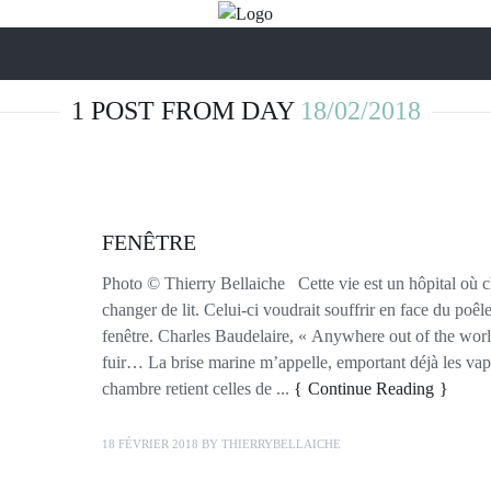
1 POST FROM DAY
18/02/2018
FENÊTRE
Photo © Thierry Bellaiche Cette vie est un hôpital où 
changer de lit. Celui-ci voudrait souffrir en face du poêle, 
fenêtre. Charles Baudelaire, « Anywhere out of the wo
fuir… La brise marine m’appelle, emportant déjà les vap
chambre retient celles de ...
Continue Reading
18 FÉVRIER 2018
BY
THIERRYBELLAICHE