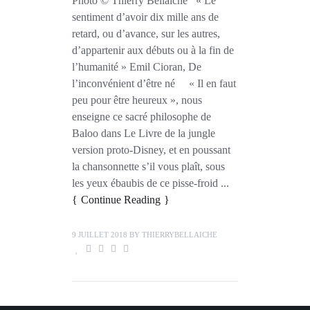
Photo © Thierry Bellaiche « Le
sentiment d’avoir dix mille ans de
retard, ou d’avance, sur les autres,
d’appartenir aux débuts ou à la fin de
l’humanité » Emil Cioran, De
l’inconvénient d’être né « Il en faut
peu pour être heureux », nous
enseigne ce sacré philosophe de
Baloo dans Le Livre de la jungle
version proto-Disney, et en poussant
la chansonnette s’il vous plaît, sous
les yeux ébaubis de ce pisse-froid ...
Continue Reading
9 JUILLET 2018
BY
THIERRYBELLAICHE