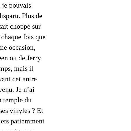
 je pouvais
disparu. Plus de
était choppé sur
) chaque fois que
ême occasion,
een ou de Jerry
mps, mais il
vant cet antre
venu. Je n’ai
on temple du
ses vinyles ? Et
bjets patiemment