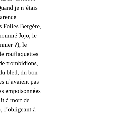
uand je n’étais
parence
s Folies Bergère,
urnommé Jojo, le
nier ?), le
de rouflaquettes
 de trombidions,
 du bled, du bon
s n’avaient pas
ipes empoisonnées
it à mort de
, l’obligeant à