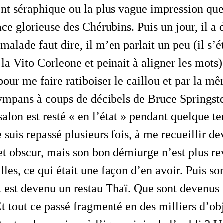
nt séraphique ou la plus vague impression que
ace glorieuse des Chérubins. Puis un jour, il a 
 malade faut dire, il m’en parlait un peu (il s’
 la Vito Corleone et peinait à aligner les mots
 pour me faire ratiboiser le caillou et par la m
ympans à coups de décibels de Bruce Springst
alon est resté « en l’état » pendant quelque te
Je suis repassé plusieurs fois, à me recueillir de
 et obscur, mais son bon démiurge n’est plus re
lles, ce qui était une façon d’en avoir. Puis s
k est devenu un restau Thaï. Que sont devenus 
Et tout ce passé fragmenté en des milliers d’o