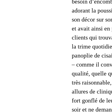
besoin d’encomb
adorant la pouss
son décor sur so
et avait ainsi e
clients qui trou
la trime quotidie
panoplie de cisai
– comme il convi
qualité, quelle q
très raisonnable
allures de clini
fort gonflé de le
soir et ne deman