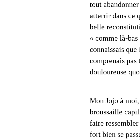
tout abandonner 
atterrir dans ce 
belle reconstitut
« comme là-bas »
connaissais que 
comprenais pas t
douloureuse quo
Mon Jojo à moi, il était à deux rues de chez moi, j’y allais chaque fois que la
broussaille cap
faire ressemble
fort bien se pas