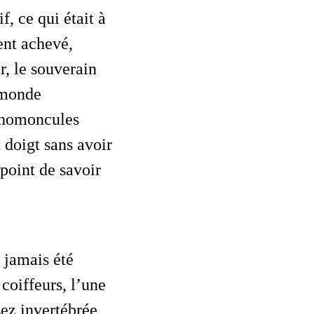
, ce qui était à
ent achevé,
r, le souverain
e monde
s homoncules
t doigt sans avoir
point de savoir
coiffeurs, l’une
sez invertébrée