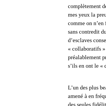
complètement de 
mes yeux la preu
comme on n’en fa
sans contredit d
d’esclaves cons
« collaboratifs »
préalablement pr
s’ils en ont le « 
L’un des plus beaux salons que j’aie connus, donc, mais je n’ai jamais été
amené à en fréqu
des seules fidéli