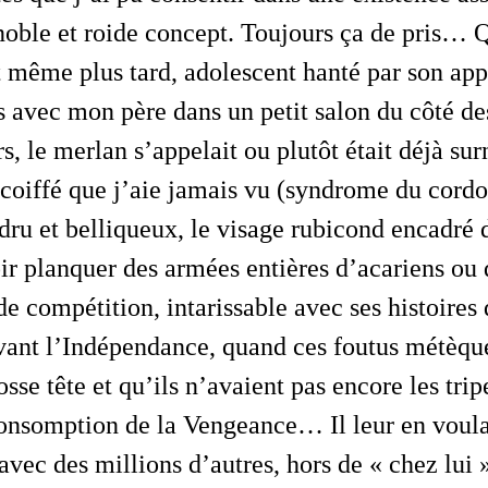
noble et roide concept. Toujours ça de pris… Q
 même plus tard, adolescent hanté par son ap
is avec mon père dans un petit salon du côté de
rs, le merlan s’appelait ou plutôt était déjà s
 coiffé que j’aie jamais vu (syndrome du cordon
dru et belliqueux, le visage rubicond encadré 
ir planquer des armées entières d’acariens ou
de compétition, intarissable avec ses histoires
vant l’Indépendance, quand ces foutus métèque
osse tête et qu’ils n’avaient pas encore les tr
consomption de la Vengeance… Il leur en voula
avec des millions d’autres, hors de « chez lui »