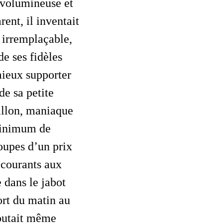
 volumineuse et
ent, il inventait
t irremplaçable,
de ses fidèles
 mieux supporter
de sa petite
tillon, maniaque
 minimum de
coupes d’un prix
 courants aux
e dans le jabot
fort du matin au
foutait même