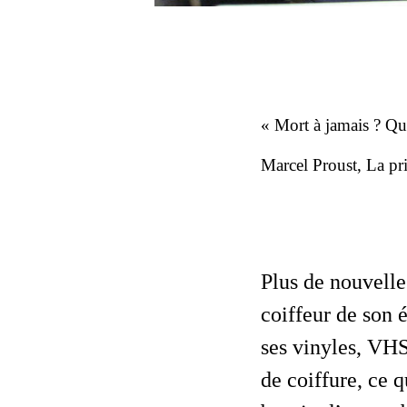
« Mort à jamais ? Qui
Marcel Proust
,
La pr
Plus de nouvelles de Jojo depuis un moment… Je l’aimais bien moi, Georges,
coiffeur de son é
ses vinyles, VHS
de coiffure, ce q