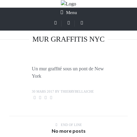
Menu
MUR GRAFFITIS NYC
Un mur graffité sous un pont de New
York
30 MARS 2017
BY
THIERRYBELLAICHE
END OF LINE
No more posts