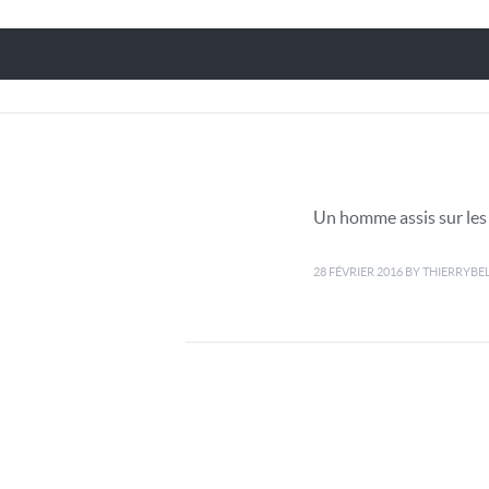
Un homme assis sur le
28 FÉVRIER 2016
BY
THIERRYBE