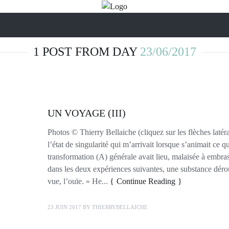
1 POST FROM DAY
23/06/2017
UN VOYAGE (III)
Photos © Thierry Bellaiche (cliquez sur les flèches lat
l’état de singularité qui m’arrivait lorsque s’animait ce q
transformation (A) générale avait lieu, malaisée à embra
dans les deux expériences suivantes, une substance dérout
vue, l’ouïe. » He...
Continue Reading
23 JUIN 2017
BY
THIERRYBELLAICHE