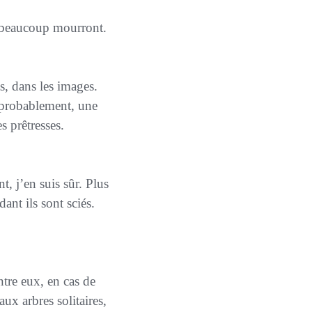
, beaucoup mourront.
 probablement, une
s prêtresses.
nt
, j’en suis sûr. Plus
ant ils sont sciés.
ntre eux
, en cas de
ux arbres solitaires,