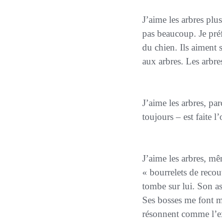
J’aime les arbres plus que les chiens et pourtant, je ne déteste pas les chiens, bien que je ne les aime
pas beaucoup. Je préfè
du chien. Ils aiment 
aux arbres. Les arbres
J’aime les arbres, parce qu’ils se sacrifient pour donner du papier sur lequel parfois – mais pas
toujours – est faite l
J’aime les arbres, même quand ils sont malades. Celui-ci a développé des bourrelets, parfois appelés
« bourrelets de recou
tombe sur lui. Son a
Ses bosses me font ma
résonnent comme l’ex