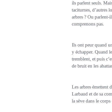
ils parlent seuls. Mai
taciturnes, d’autres 
arbres ? Ou parlent-i
comprenons pas.
Ils ont peur quand un danger se profile. Malheureusement, ils ne peuvent pas faire grand-chose pour
y échapper. Quand le 
tremblent, et puis c’e
de bruit en les abattan
Les arbres émettent des borborygmes, comme dans les jeux innocemment érotiques de Valéry
Larbaud et de sa com
la sève dans le corps 