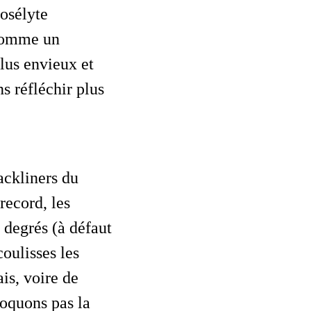
osélyte
 comme un
lus envieux et
ns réfléchir plus
ecord, les
 degrés (à défaut
coulisses les
ais, voire de
évoquons pas la