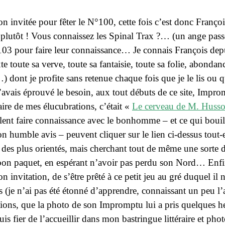
on invitée pour fêter le N°100, cette fois c’est donc
Franço
 plutôt ! Vous connaissez les Spinal Trax ?… (
un ange pass
103 pour faire leur connaissance… Je connais François depu
e toute sa verve, toute sa fantaisie, toute sa folie, abondan
) dont je profite sans retenue chaque fois que je le lis ou q
j’avais éprouvé le besoin, aux tout débuts de ce site,
Impro
ire de mes élucubrations, c’était «
Le cerveau de M. Huss
nt faire connaissance avec le bonhomme – et ce qui bouil
on humble avis – peuvent cliquer sur le lien ci-dessus
tout-
es des plus orientés, mais cherchant tout de même une sorte 
n paquet, en espérant n’avoir pas perdu son Nord… Enfin
 invitation, de s’être prêté à ce petit jeu au gré duquel il n
s (je n’ai pas été étonné d’apprendre, connaissant un peu l
ions, que la photo de son Impromptu lui a pris quelques heu
suis fier de l’accueillir dans mon bastringue littéraire et 