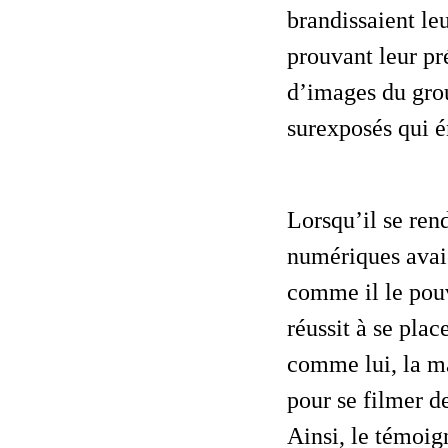
brandissaient le
prouvant leur pr
d’images du grou
surexposés qui é
Lorsqu’il se rendit au deuxième concert de ses idoles, le monde et la mode
numériques avaie
comme il le pouv
réussit à se plac
comme lui, la ma
pour se filmer d
Ainsi, le témoign