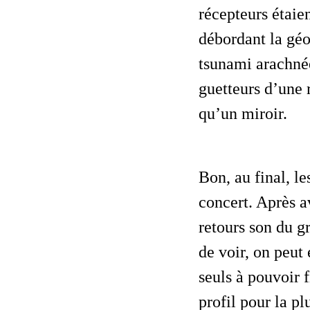
récepteurs étai
débordant la géo
tsunami arachnée
guetteurs d’une r
qu’un miroir.
Bon, au final, les vidéos les plus appréciées furent celles des backliners du
concert. Après 
retours son du g
de voir, on peut 
seuls à pouvoir f
profil pour la pl