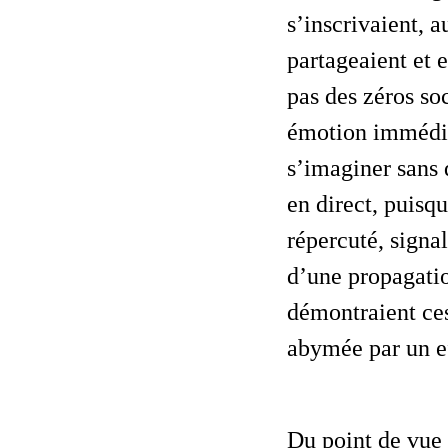
s’inscrivaient, 
partageaient et 
pas des zéros so
émotion immédia
s’imaginer sans 
en direct, puisq
répercuté, signa
d’une propagatio
démontraient ces
abymée
par un e
Du point de vue du groupe, un public qui vous tourne le dos, ça pourrait être