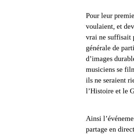
Pour leur premier passage à la Grande Arène des Exhibitions, les Spinal Trax
voulaient, et dev
vrai ne suffisai
générale de parti
d’images durable
musiciens se film
ils ne seraient r
l’Histoire et le 
Ainsi l’événement se déroula dans le meilleur des mondes, chacun réuni par le
partage en dire