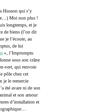
is Husson
qui s’y
e
…) Moi non plus !
is longtemps, et je
ce de biens (l’on dit
ue je l’écoute, au
mptus
, de lui
on
», l’Impromptu
lonne sous son crâne
en-vert
, qui renvoie
de pôle chez cet
 je le remercie
’a été avare ni de son
’animal et son amour
res d’installation et
photographique…