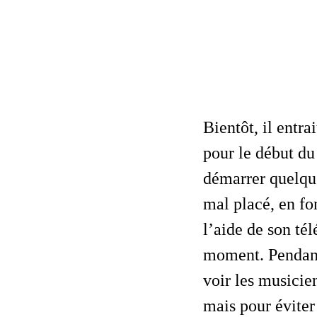
Bientôt, il entrait dans la grande salle de concert surchauffée, juste à l’heure
pour le début du
démarrer quelqu
mal placé, en fo
l’aide de son t
moment. Pendant 
voir les musici
mais pour éviter