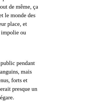
 tout de même, ça
 et le monde des
eur place, et
e impolie ou
sanguins, mais
nus, forts et
erait presque un
égare.