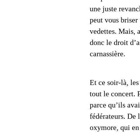
une juste revanc
peut vous briser 
vedettes. Mais, a
donc le droit d’
carnassière.
Et ce soir-là, les Spinal Trax furent les premiers à jouer dos au public pendant
tout le concert.
parce qu’ils avai
fédérateurs. De
oxymore, qui en