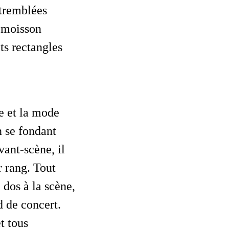
 tremblées
a moisson
ts rectangles
n se fondant
ant-scène, il
r rang. Tout
 dos à la scène,
d de concert.
t tous