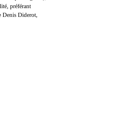
ité, préférant
le
Denis Diderot
,