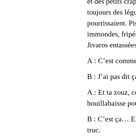
et des petits cr
toujours des légu
pourrissaient. Pi
immondes, fripés,
Jivaros entassée
A
: C’est comme
B
: J’ai pas dit ç
A
: Et ta zouz, c
bouillabaisse pou
B
: C’est ça… El
truc.