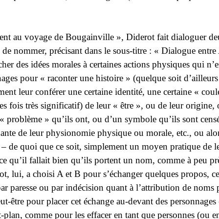
nt au voyage de Bougainville »
, Diderot fait dialoguer d
 de nommer, précisant dans le sous-titre :
« Dialogue entre 
cher des idées morales à certaines actions physiques qui n
s pour « raconter une histoire » (quelque soit d’ailleurs 
ment leur conférer une certaine identité, une certaine « coul
es fois très significatif) de leur « être », ou de leur origine,
 problème » qu’ils ont, ou d’un symbole qu’ils sont censé
ante de leur physionomie physique ou morale, etc., ou alor
– de quoi que ce soit, simplement un moyen pratique de les
arce qu’il fallait bien qu’ils portent un nom, comme à peu p
ot, lui, a choisi A et B pour s’échanger quelques propos, c
par paresse ou par indécision quant à l’attribution de noms 
ut-être pour placer cet échange au-devant des personnages
t-plan
, comme pour les effacer en tant que personnes (ou en