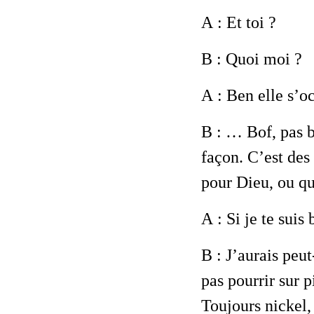
A
: Et toi ?
B
: Quoi moi ?
A
: Ben elle s’o
B
: … Bof, pas b
façon. C’est des
pour Dieu, ou q
A
: Si je te suis
B
: J’aurais peut
pas pourrir sur
Toujours nickel,