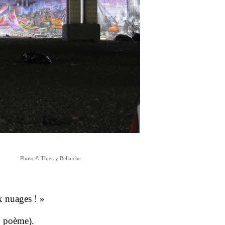
Photo © Thierry Bellaiche
x nuages ! »
u poème).