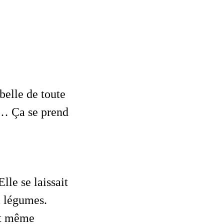
belle de toute
s… Ça se prend
lle se laissait
à légumes.
ait même