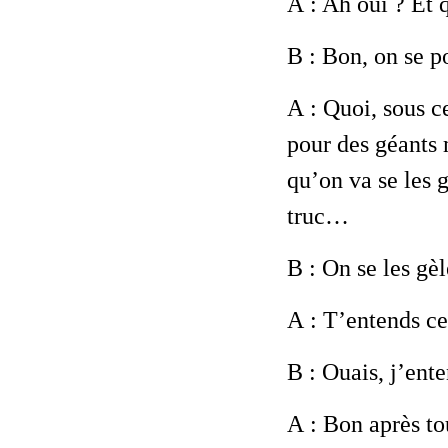
A
: Ah oui ? Et q
B
: Bon, on se p
A
: Quoi, sous ce
pour des géants
qu’on va se les 
truc…
B
: On se les gèl
A
: T’entends ce 
B
: Ouais, j’ent
A
: Bon après tou