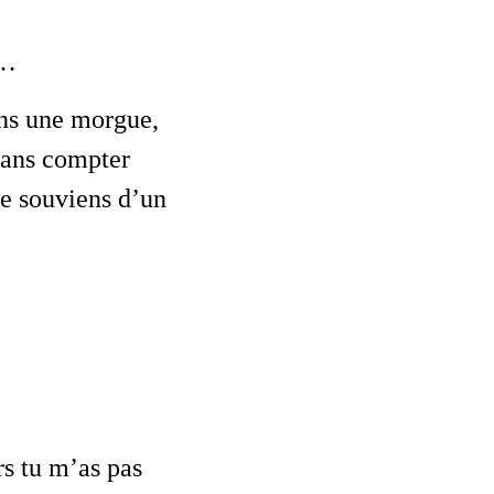
t…
dans une morgue,
Sans compter
me souviens d’un
rs tu m’as pas