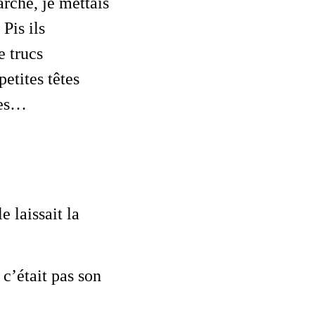
arché, je mettais
Pis ils
e trucs
petites têtes
mes…
e laissait la
c’était pas son