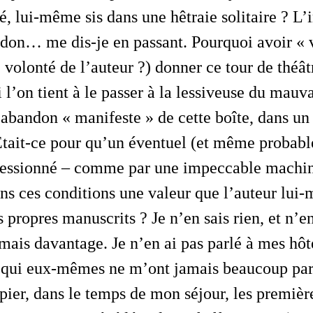
lé, lui-même sis dans une hêtraie solitaire ?
L’
ndon
… me dis-je en passant. Pourquoi avoir « 
e
volonté
de l’auteur ?) donner ce tour de théâtr
l’on tient à le passer à la lessiveuse du mauva
l’abandon « manifeste » de cette boîte, dans un 
Etait-ce pour qu’un éventuel (et même probab
ressionné – comme par une impeccable machine
ans ces conditions une valeur que l’auteur lui
 propres manuscrits ? Je n’en sais rien, et n’e
ais davantage. Je n’en ai pas parlé à mes hôte
s qui eux-mêmes ne m’ont jamais beaucoup parl
pier, dans le temps de mon séjour, les premièr