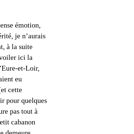
ité, je n’aurais
, à la suite
oiler ici la
’Eure-et-Loir,
aient eu
et cette
lir pour quelques
ure pas tout à
petit cabanon
lle demeure