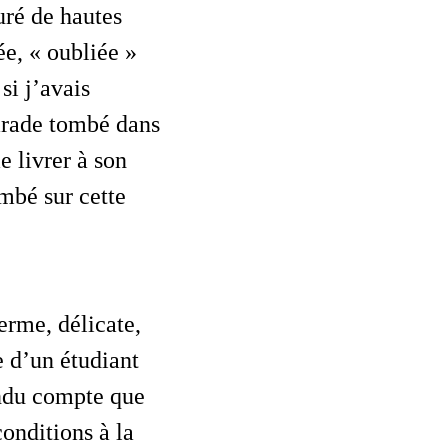
uré de hautes
ée, « oubliée »
i j’avais
marade tombé dans
e livrer à son
ombé sur cette
 d’un étudiant
endu compte que
conditions à la