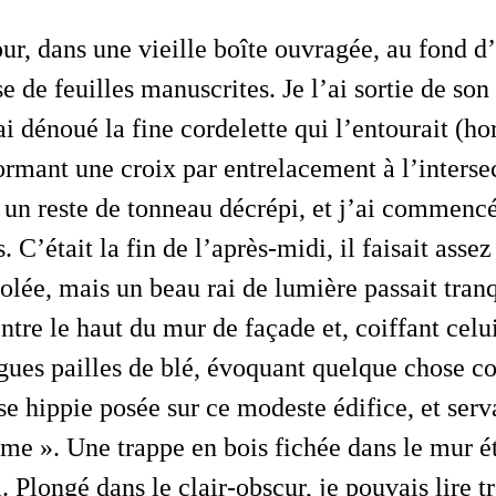
se de feuilles manuscrites. Je l’ai sortie de son
ai dénoué la fine cordelette qui l’entourait (h
ormant une croix par entrelacement à l’intersec
r un reste de tonneau décrépi, et j’ai commencé
s. C’était la fin de l’après-midi, il faisait ass
solée, mais un beau rai de lumière passait tra
ntre le haut du mur de façade et, coiffant celui
gues pailles de blé, évoquant quelque chose 
sse hippie posée sur ce modeste édifice, et ser
me ». Une trappe en bois fichée dans le mur éta
si. Plongé dans le clair-obscur, je pouvais lire t