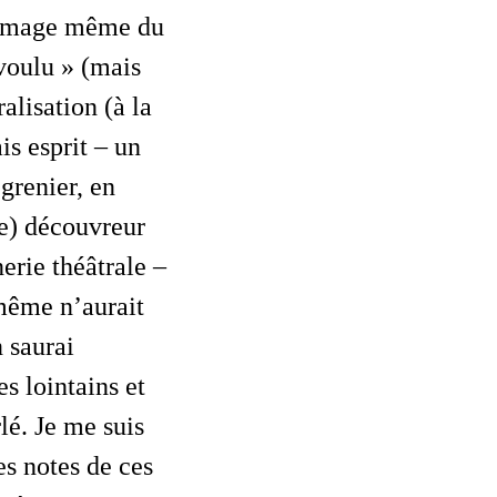
image même du
voulu » (mais
alisation (à la
is esprit – un
grenier, en
le) découvreur
rie théâtrale –
-même n’aurait
n saurai
s lointains et
é. Je me suis
es notes de ces