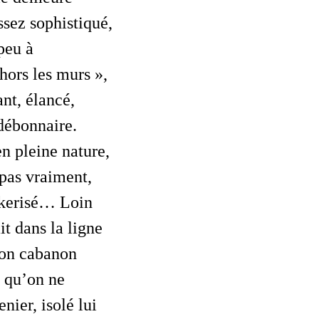
ssez sophistiqué,
 peu à
 hors les murs »,
ant, élancé,
 débonnaire.
en pleine nature,
 pas vraiment,
unkerisé… Loin
it dans la ligne
mon cabanon
s qu’on ne
nier, isolé lui