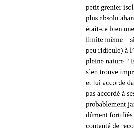
petit grenier iso
plus absolu aba
était-ce bien un
limite même – si 
peu ridicule) à 
pleine nature ? 
s’en trouve imp
et lui accorde d
pas accordé à ses
probablement jam
dûment fortifié
contenté de reco