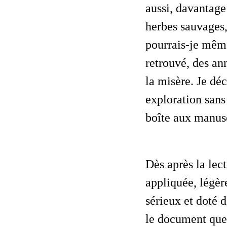
aussi, davantage
herbes sauvages,
pourrais-je mêm
retrouvé, des an
la misère. Je déc
exploration sans
boîte aux manusc
Dès après la lecture de quelques lignes tracées d’une écriture ferme, délicate,
appliquée, légèr
sérieux et doté 
le document que 