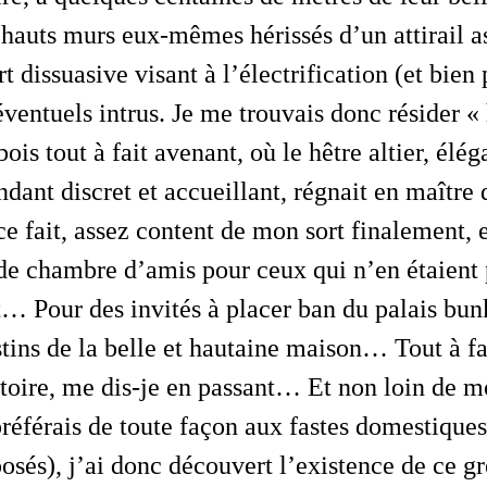
 hauts murs eux-mêmes hérissés d’un attirail a
rt dissuasive visant à l’électrification (et bien
éventuels intrus. Je me trouvais donc résider «
bois tout à fait avenant, où le hêtre altier, élég
ndant discret et accueillant, régnait en maître
 ce fait, assez content de mon sort finalement, 
 de chambre d’amis pour ceux qui n’en étaient
t… Pour des invités à placer ban du palais b
estins de la belle et hautaine maison…
Tout à fa
toire
, me dis-je en passant… Et non loin de 
 préférais de toute façon aux fastes domestique
sés), j’ai donc découvert l’existence de ce gre