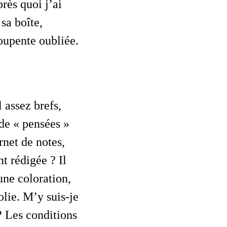
près quoi j’ai
 sa boîte,
soupente oubliée.
de « pensées »
rnet de notes
,
t rédigée ? Il
ne coloration,
olie. M’y suis-je
 Les conditions