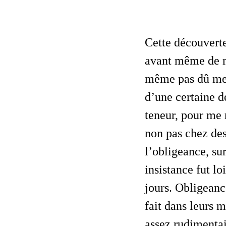
Cette découverte inopinée m’avait procuré une brutale, une intense émotion,
avant même de me
même pas dû me t
d’une certaine dé
teneur, pour me 
non pas chez de
l’obligeance, su
insistance fut lo
jours. Obligeance
fait dans leurs 
assez rudimentai