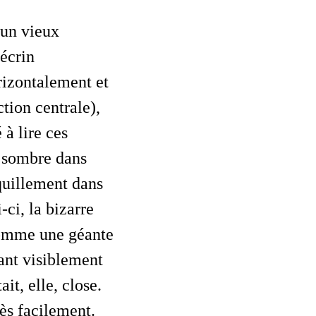
 écrin
orizontalement et
tion centrale),
 à lire ces
ez sombre dans
nquillement dans
-ci, la bizarre
comme une géante
vant visiblement
it, elle, close.
rès facilement.