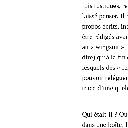
fois rustiques, 
laissé penser. Il
propos écrits, i
être rédigés ava
au « wingsuit », 
dire) qu’à la fi
lesquels des « fe
pouvoir reléguer
trace d’une quel
Qui était-il ? O
dans une boîte, l