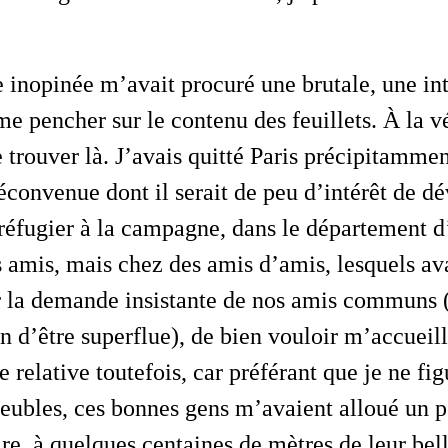
 pencher sur le contenu des feuillets. À la vér
rouver là. J’avais quitté Paris précipitamment
convenue dont il serait de peu d’intérêt de dév
réfugier à la campagne, dans le département d
s amis, mais chez des
amis d’amis
, lesquels av
r la demande insistante de nos amis communs (
in d’être superflue), de bien vouloir m’accueil
 relative toutefois, car préférant que je ne fig
meubles, ces bonnes gens m’avaient alloué un 
re, à quelques centaines de mètres de leur be