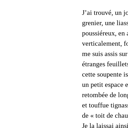
J’ai trouvé, un jour, dans une vieille boîte ouvragée, au fond d’un vieux
grenier, une lias
poussiéreux, en 
verticalement, f
me suis assis su
étranges feuillet
cette soupente i
un petit espace e
retombée de lon
et touffue tigna
de « toit de chau
Je la laissai ain