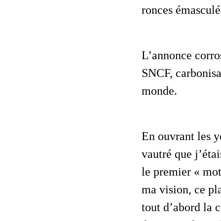
ronces émasculée
L’annonce corrosive lance-flammée par une voix féminine appointée par la
SNCF, carbonisa
monde.
En ouvrant les yeux, la tête posée en arrière je ne savais trop où ni comment,
vautré que j’étai
le premier « mot
ma vision, ce pl
tout d’abord la c