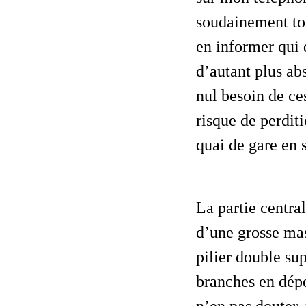
soudainement tom
en informer qui q
d’autant plus ab
nul besoin de ce
risque de perditi
quai de gare en
La partie centrale (et la plus « encombrante ») de ma vision était constituée
d’une grosse mas
pilier double su
branches en dépo
n’en pas douter,