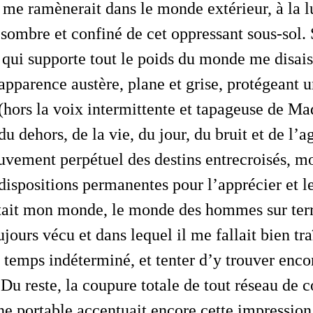
n, me ramènerait dans le monde extérieur, à la 
 sombre et confiné de cet oppressant sous-sol.
 qui supporte tout le poids du monde me disais
apparence austère, plane et grise, protégeant un
 (hors la voix intermittente et tapageuse de 
 dehors, de la vie, du jour, du bruit et de l’a
vement perpétuel des destins entrecroisés, mo
 dispositions permanentes pour l’apprécier et le
tait
mon
monde, le monde des hommes sur terre
ujours vécu et dans lequel il me fallait bien t
 temps indéterminé, et tenter d’y trouver enc
u reste, la coupure totale de tout réseau de
e portable accentuait encore cette impression