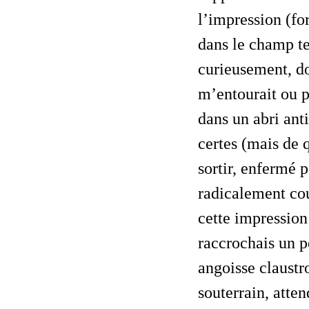
l’impression (fo
dans le champ t
curieusement, do
m’entourait ou 
dans un abri ant
certes (mais de 
sortir, enfermé p
radicalement cou
cette impressio
raccrochais un p
angoisse claustr
souterrain, atten