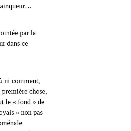
 vainqueur…
ur dans ce
la première chose,
t le « fond » de
oyais » non pas
noménale