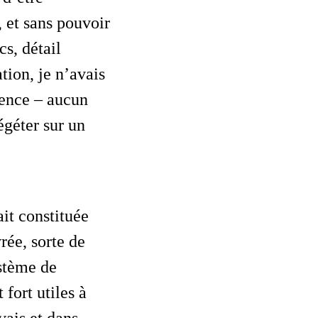
 et sans pouvoir
cs, détail
tion, je n’avais
rence – aucun
égéter sur un
rée, sorte de
ystème de
fort utiles à
vais et dans