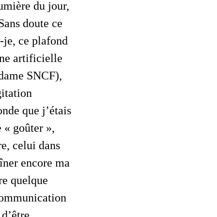
lumière du jour,
 Sans doute ce
-je, ce plafond
e artificielle
Madame SNCF),
gitation
nde que j’étais
 « goûter »,
, celui dans
raîner encore ma
ore quelque
 communication
 d’être