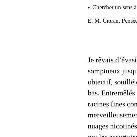
« Chercher un sens à 
E. M. Cioran
,
Pensée
Je rêvais d’évasion dans des paysages édéniques, foisonnants, imprévisibles,
somptueux jusqu
objectif
, souill
bas. Entremêlés
racines fines c
merveilleusement
nuages nicotinés 
qui les escortai