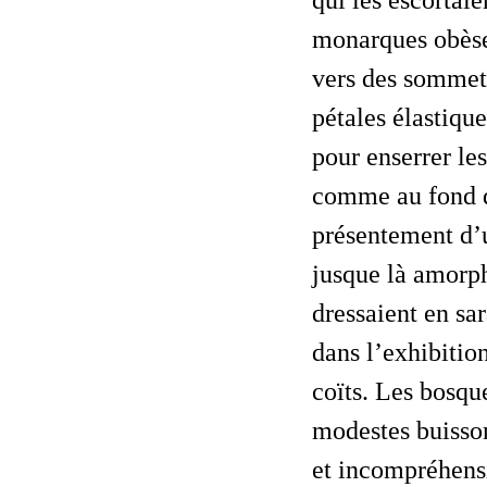
monarques obèses
vers des sommet
pétales élastique
pour enserrer les
comme au fond d’
présentement d’
jusque là amorph
dressaient en sa
dans l’exhibitio
coïts. Les bosque
modestes buisson
et incompréhensi