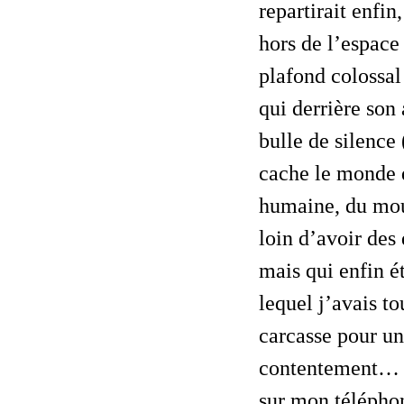
repartirait enfi
hors de l’espace
plafond colossal
qui derrière son 
bulle de silence
cache le monde du
humaine, du mou
loin d’avoir des
mais qui enfin é
lequel j’avais to
carcasse pour un
contentement… D
sur mon téléphon