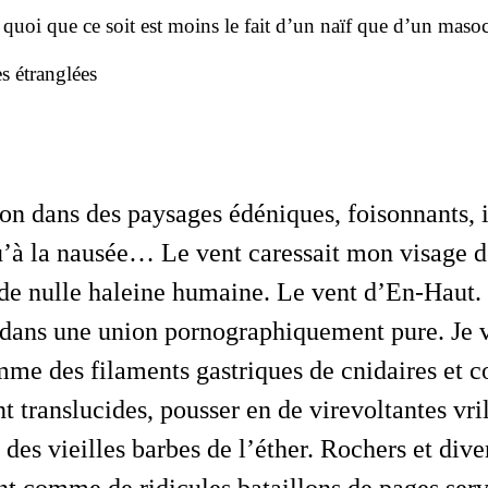
quoi que ce soit est moins le fait d’un naïf que d’un masoc
s étranglées
’à la nausée… Le vent caressait mon visage d
é de nulle haleine humaine. Le vent d’En-Haut. 
 dans une union pornographiquement pure. Je 
omme des filaments gastriques de cnidaires et
 translucides, pousser en de virevoltantes vri
des vieilles barbes de l’éther. Rochers et diver
ent comme de ridicules bataillons de pages serv