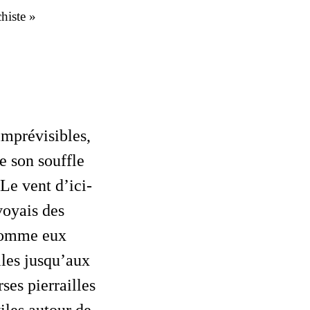
histe »
e son souffle
Le vent d’ici-
voyais des
 comme eux
lles jusqu’aux
ses pierrailles
iles autour de