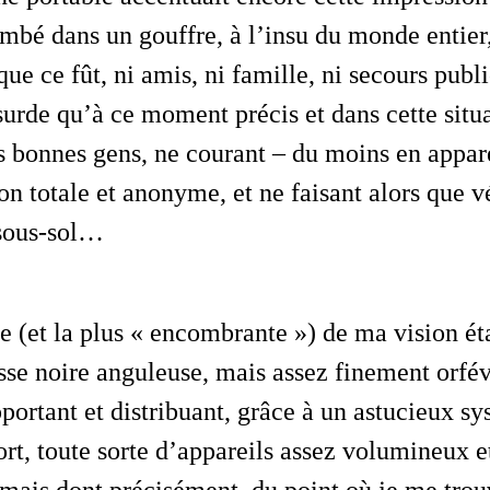
bé dans un gouffre, à l’insu du monde entier,
ue ce fût, ni amis, ni famille, ni secours publi
surde qu’à ce moment précis et dans cette situa
s bonnes gens, ne courant – du moins en appa
on totale et anonyme, et ne faisant alors que v
 sous-sol…
se noire anguleuse, mais assez finement orfév
pportant et distribuant, grâce à un astucieux s
rt, toute sorte d’appareils assez volumineux et 
 mais dont précisément, du point où je me trou