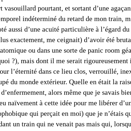
rt vasouillard pourtant, et sortant d’une agaç
emporel indéterminé du retard de mon train, m
té aussi d’une acuité particulière à l’égard du
plus exactement, me
ceignait
) d’avoir été bru
iatomique ou dans une sorte de
panic room
géa
quoi ?), mais dont il me serait rigoureusement
our l’éternité dans ce lieu clos, verrouillé, in
pé du monde extérieur. Quelle en était la rai
n d’enfermement, alors même que je savais bie
eu naïvement à cette idée pour me libérer d’u
ophobique qui perçait en moi) que je n’étais q
dant un train qui ne venait pas mais qui, lorsqu’