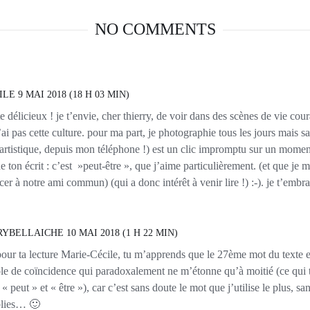
NO COMMENTS
ILE
9 MAI 2018 (18 H 03 MIN)
te délicieux ! je t’envie, cher thierry, de voir dans des scènes de vie cou
n’ai pas cette culture. pour ma part, je photographie tous les jours mais s
artistique, depuis mon téléphone !) est un clic impromptu sur un moment
e ton écrit : c’est »peut-être », que j’aime particulièrement. (et que je 
er à notre ami commun) (qui a donc intérêt à venir lire !) :-). je t’embra
RYBELLAICHE
10 MAI 2018 (1 H 22 MIN)
our ta lecture Marie-Cécile, tu m’apprends que le 27ème mot du texte est
le de coïncidence qui paradoxalement ne m’étonne qu’à moitié (ce qui 
« peut » et « être »), car c’est sans doute le mot que j’utilise le plus, sa
blies… 🙂