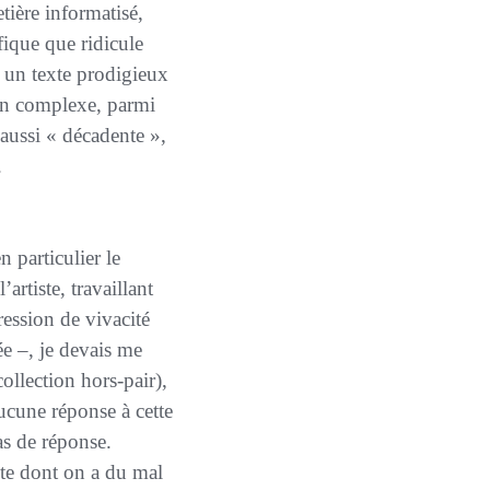
ière informatisé,
ique que ridicule
 un texte prodigieux
ucun complexe, parmi
aussi « décadente »,
.
rtiste, travaillant
ression de vivacité
e –, je devais me
collection
hors-pair
),
ucune réponse à cette
as de réponse.
te dont on a du mal