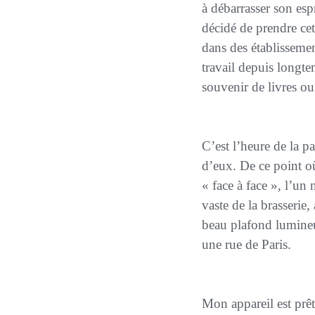
à débarrasser son espr
décidé de prendre cet
dans des établissemen
travail depuis longt
souvenir de livres 
C’est l’heure de la pause pour deux des serveurs. Ils prennent leur déjeuner. Je suis attablé non loin
d’eux. De ce point où 
« face à face », l’un
vaste de la brasserie
beau plafond lumineu
une rue de Paris.
Mon appareil est prêt, mon regard anticipe le geste du serveur vu de face qui soulève la carafe pour