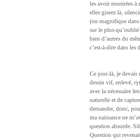
les avoir montrées à
elles gisent là, silen
(ou magnifique
dans
sur le
plus-qu’oublié
bien d’autres du mêm
c’est-à-dire dans les
Ce jour-là, je devais me demander – moi qui aime tant le dessin, la peinture, et en particulier le
dessin vif, enlevé, r
avec la nécessaire le
naturelle et de capt
demander, donc, pour
ma naissance ne m’ava
question absurde. Sil
Question qui revenai