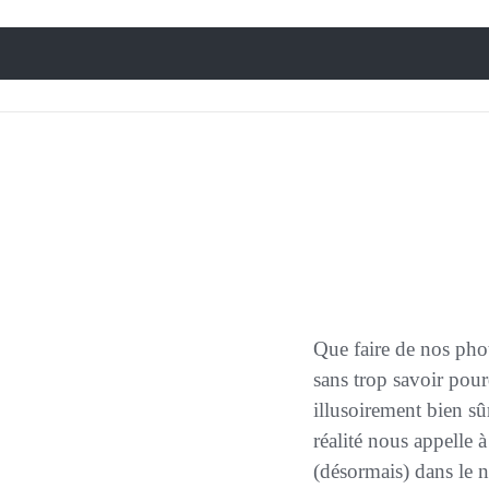
Que faire de nos photographies « à l’abandon » ? Celles que nous faisons, un jour, un soir, une nuit,
sans trop savoir pour
illusoirement bien sû
réalité nous appelle à
(désormais) dans le
n