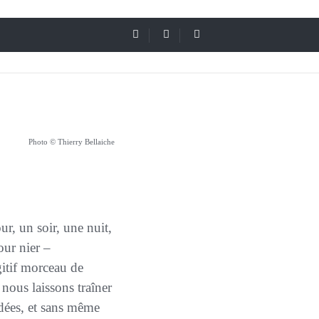
Photo © Thierry Bellaiche
our nier –
gitif morceau de
 nous laissons traîner
rdées, et sans même