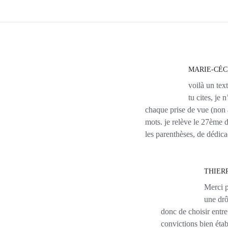
MARIE-CÉC
voilà un tex
tu cites, je 
chaque prise de vue (non 
mots. je relève le 27ème d
les parenthèses, de dédicac
THIER
Merci p
une drô
donc de choisir entre 
convictions bien éta