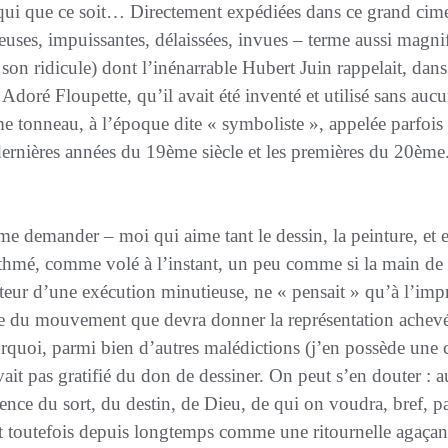
 qui que ce soit… Directement expédiées dans ce grand cimet
cieuses, impuissantes, délaissées,
invues
– terme aussi magnif
son ridicule) dont l’inénarrable
Hubert Juin
rappelait, dans
Adoré Floupette
, qu’il avait été inventé et utilisé sans a
e tonneau, à l’époque dite « symboliste », appelée parfois 
 dernières années du 19ème siècle et les premières du 20ème
ythmé, comme volé à l’instant, un peu comme si la main de l’a
nteur d’une exécution minutieuse, ne « pensait » qu’à l’imp
ure du mouvement que devra donner la représentation achevé
quoi, parmi bien d’autres malédictions (j’en possède une 
it pas gratifié du don de dessiner. On peut s’en douter : a
ence du sort, du destin, de Dieu, de qui on voudra, bref, p
t toutefois depuis longtemps comme une ritournelle agaçan