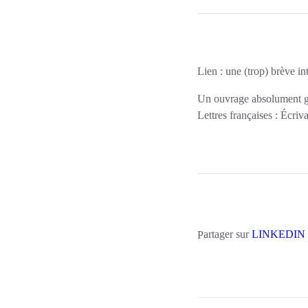
Lien
: une (trop) brève i
Un ouvrage absolument g
Lettres françaises :
Écriva
Partager sur
LINKEDIN