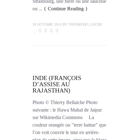
Strasbourg, une bière ou une saucisse
ou ...
Continue Reading
18 OCTOBRE 2016
BY
THIERRYBELLAICHE
INDE (FRANÇOIS
D’ASSISE AU
RAJASTHAN)
Photo © Thierry Bellaiche Photo
suivante : le Hawa Mahal de Jaipur
sur Wikimedia Commons La
couleur orangée ou "terre battue" que
l’on voit couvrir le mur en arrière-
plan de cette image, ainsi que le blanc